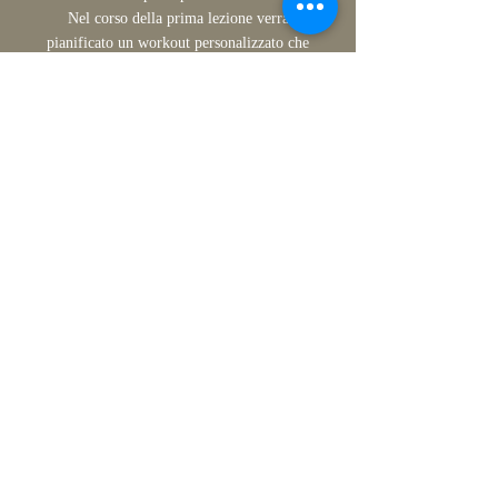
Nel corso della prima lezione verrà
pianificato un workout personalizzato che
faciliterà il raggiungimento dei tuoi specifici
traguardi.
Al Twelve Pilates Studio, ci impegniamo a
rendere il metodo Pilates un’esperienza
piacevole, gratificante e positiva. Tuttavia
non bisogna dimenticare che la costanza è il
segreto del successo.
“Sentirai la differenza dopo le prime 10
lezioni,
dopo 20 vedrai la differenza
e dopo trenta lezioni avrai un corpo
nuovo”.
Joseph Pilates
Twelve Pilates Studio si trova a Milano a
pochi passi da MM3 LodiTBB,